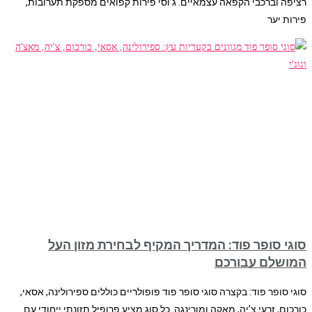
רציפה וברכבי הקפאה עצמאיים. ג’וסי פירות קפואים מספקת תערובות,
פירות יער
סוגי סופר פוד: המדריך המקיף לבחירת מזון העל
המושלם עבורכם
סוגי סופר פוד: בקצרה סוגי סופר פוד פופולריים כוללים ספירולינה, אסאי,
כורכום, זרעי צ’יה, מאקה ומורינגה. כל סוג מציע פרופיל תזונתי ייחודי עם