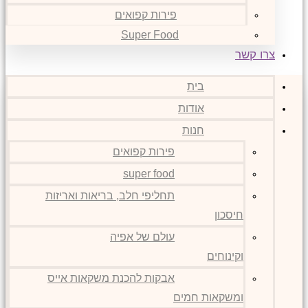
פירות קפואים
Super Food
צרו קשר
בית
אודות
חנות
פירות קפואים
super food
תחליפי חלב, בריאות ואריזות
חיסכון
עולם של אפיה
וקינוחים
אבקות להכנת משקאות אייס
ומשקאות חמים