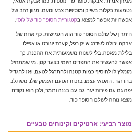
ממזון אמיתי. אבקות סופר פוד נוספות, כמו אבקת אסאי,
נטמעות בקלות בשייק ומוסיפות צבע וטעם. מגוון רחב של
אפשרויות אפשר למצוא ב
קטגוריית הסופר פוד של ג’וסי
.
היתרון של עולם הסופר פוד הוא הגמישות. כף אחת של
אבקה יכולה לשדרג שייק רגיל, קערת יוגורט או אפילו
בלילת מאפה, בלי לשנות משמעותית את ההכנה. כך
אפשר להעשיר את התפריט היומי בצעד קטן. מי שמתחיל
מומלץ לו להוסיף כמות קטנה ולהתרגל לטעם, ואז להגדיל
בהדרגה. האסאי עצמו, בזכות הטעם העמוק שלו, משתלב
יפה גם עם פירות יער וגם עם בננה ותמר, ולכן הוא נקודת
מוצא נוחה לעולם הסופר פוד.
מוצר רביעי: ארטיקים וקינוחים טבעיים