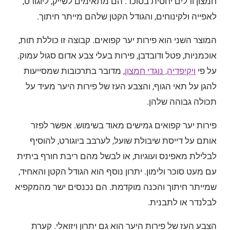
חמצון ודלים יחסית בסוכר. הם מתאימים לשייק, ליוגורט,
לאפייה ולקינוחים, והגודל הקטן שלהם מייתר חיתוך.
המוצר השני הוא פירות יער קפואים. קבוצה זו כוללת תות,
אוכמניות, פטל ודובדבן, פירות בעלי צבע אדום סגול עמוק.
על פי
ויקיפדיה, נוגדי חמצון
, מדובר בתרכובות שמסייעות
להגן על תאי הגוף, והצבע העז של פירות היער מעיד על
תכולה גבוהה שלהן.
פירות יער קפואים גמישים מאוד בשימוש. אפשר לפזר
אותם על דייסת שיבולת שועל, לערבב ביוגורט, להוסיף
לבלילת מאפינס ועוגיות, או לבשל מהם ריבת חורף ביתית
עם מעט סוכר ולימון. יתרון נוסף הוא הגודל הקטן והאחיד,
שמייתר חיתוך והכנה מוקדמת. הם נכנסים ישר מהמקפיא
לבלנדר או לתבנית.
הצבע העז של פירות היער הוא גם יתרון ויזואלי. קערת