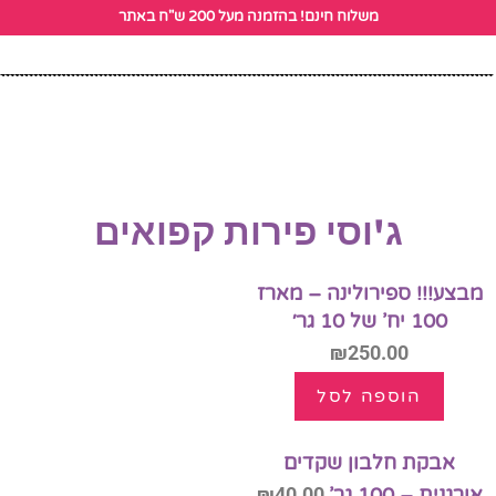
לתוכן
משלוח חינם! בהזמנה מעל 200 ש"ח באתר
ג'וסי
פירות קפואים
מבצע!!! ספירולינה – מארז
100 יח’ של 10 גר׳
₪
250.00
הוספה לסל
אבקת חלבון שקדים
אורגנית – 100 גר’
40.00
₪