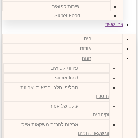
פירות קפואים
Super Food
צרו קשר
בית
אודות
חנות
פירות קפואים
super food
תחליפי חלב, בריאות ואריזות
חיסכון
עולם של אפיה
וקינוחים
אבקות להכנת משקאות אייס
ומשקאות חמים