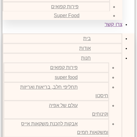
פירות קפואים
Super Food
צרו קשר
בית
אודות
חנות
פירות קפואים
super food
תחליפי חלב, בריאות ואריזות
חיסכון
עולם של אפיה
וקינוחים
אבקות להכנת משקאות אייס
ומשקאות חמים