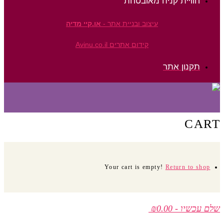
חוויית קניה מאובטחת
עיצוב ובניית אתר -
או.קיי מדיה
קידום אתרים Avinu.co.il
תקנון אתר
CART
Your cart is empty!
Return to shop
שלם עכשיו
-
₪0.00