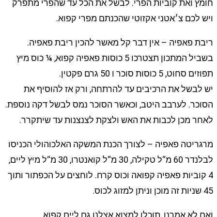
חומץ ואת קוביות הפרי. לבשל את הכל עד שהפרי מתפרק
ויש לכם צ׳אטני אקזוטי שהכנתם מפרי קפוא.
ריבת פאפיה – אין דבר קל מאשר להכין ריבת פאפיה.
בשביל המתכון תצטרכו 5 כוסות פאפיה קפוא, ¼ כוס מיץ
תפוזים סחוט, 5 כוסות סוכר ו 50 גרם פקטין.
יש לבשל את הרכיבים עד להרתחה, ורק אז להוסיף את
הסוכר. לערבב היטב, וכאשר הסוכר נמס לבשל דקה נוספת.
לאחר מכן לכבות את האש ולצקת לצנצנות עד שיתקרר.
מרגריטה פאפיה – לצורך הכנת המשקה האלכוהולי הכניסו
לבלנדר 60 מ“ל טקילה, 30 מ“ל קואנטרו, 30 מ“ל מיץ ליים,
4 קוביות פאפיה קפואה וכוס קרח. לוחצים על הכפתור ותוך
45 שניות זה מוכן וניתן למזוג לכוס.
ואם לא אמרנו, תוכלו למצוא אצלנו גם ליים קפוא.