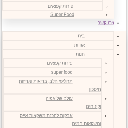
פירות קפואים
Super Food
צרו קשר
בית
אודות
חנות
פירות קפואים
super food
תחליפי חלב, בריאות ואריזות
חיסכון
עולם של אפיה
וקינוחים
אבקות להכנת משקאות אייס
ומשקאות חמים