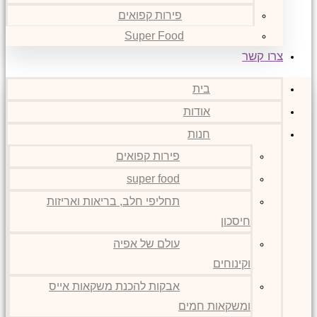
פירות קפואים
Super Food
צרו קשר
בית
אודות
חנות
פירות קפואים
super food
תחליפי חלב, בריאות ואריזות
חיסכון
עולם של אפיה
וקינוחים
אבקות להכנת משקאות אייס
ומשקאות חמים