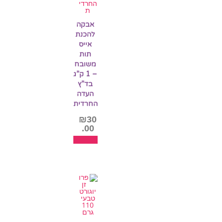
אבקה
להכנת
אייס
תות
משובח
– 1 ק”ג
בד”ץ
העדה
החרדית
₪
30
.00
הוספה
לסל