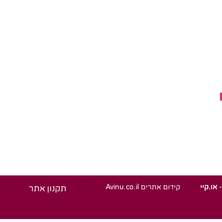
ספה
סל
-
או.קיי
קידום אתרים Avinu.co.il
תקנון אתר