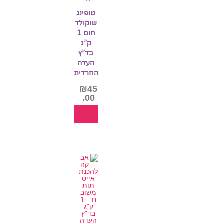
טופינג
שוקולד
חום 1
ק”ג
בד”ץ
העדה
החרדית
₪
45
.00
הוספה
לסל