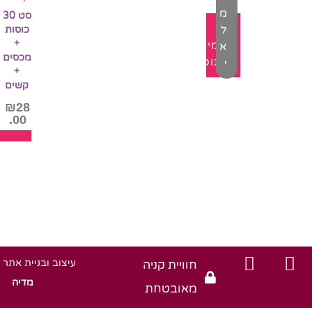
.00
מ
סט 30
ל
כוסות
+
מידע
א
מכסים
נוסף
י
+
קשים
₪
28
.00
הו
ל
עיצוב ובניית אתר 
חוויית קניה
מדיה
מאובטחת