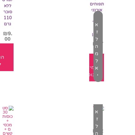
תפוחים
ללא
אורגני
סוכר
– 1
110
ליטר
גרם
א
לא
ז
₪
9.
מסונן
00
ל
₪
27
ה
.00
מ
הו
ל
ל
מידע
א
נוסף
י
א
ז
מלבי
ל
₪
12
ה