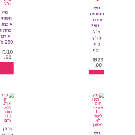
מיץ
מיץ
תפוחים
תפוחים
אורגני
ואוכמני
– 750
כחולות
מ”ל
אורגני
בד”ץ
250 מ”ל
בית
יוסף
₪
10
.50
₪
23
.00
הו
ל
הוספה
לסל
פרוזן
מיץ
יוגורט