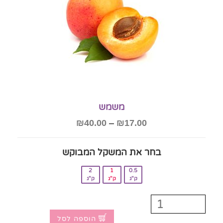
משמש
₪
40.00
–
₪
17.00
בחר את המשקל המבוקש‎
2
1
0.5
ק"ג
ק"ג
ק"ג
הוספה לסל