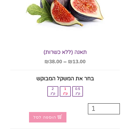
תאנה (ללא כשרות)
₪
38.00
–
₪
13.00
בחר את המשקל המבוקש‎
2
1
0.5
ק"ג
ק"ג
ק"ג
הוספה לסל