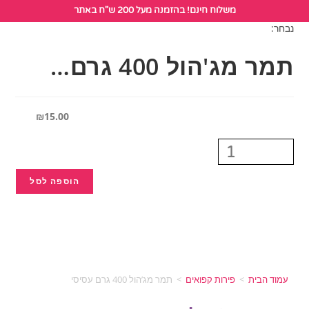
לתוכן
משלוח חינם! בהזמנה מעל 200 ש"ח באתר
נבחר:
תמר מג'הול 400 גרם…
₪
15.00
הוספה לסל
עמוד הבית
>
פירות קפואים
>
תמר מג’הול 400 גרם עסיסי