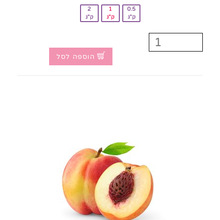
2
1
0.5
ק"ג
ק"ג
ק"ג
הוספה לסל