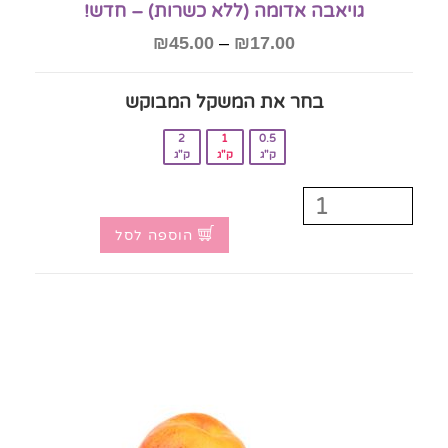
גויאבה אדומה (ללא כשרות) – חדש!
₪
45.00
–
₪
17.00
בחר את המשקל המבוקש‎
2
1
0.5
ק"ג
ק"ג
ק"ג
הוספה לסל
אזל המלאי