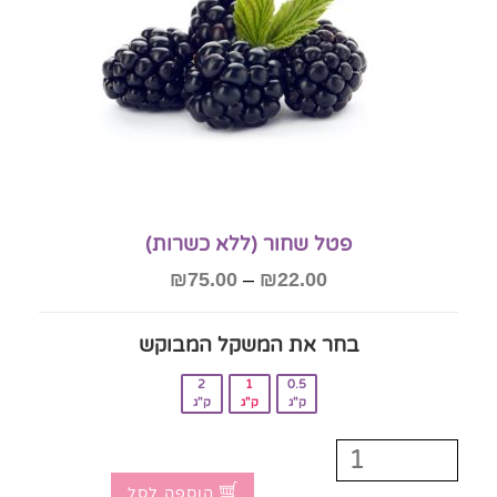
פטל שחור (ללא כשרות)
₪
75.00
–
₪
22.00
בחר את המשקל המבוקש‎
2
1
0.5
ק"ג
ק"ג
ק"ג
הוספה לסל