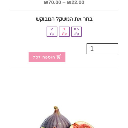
₪
70.00
–
₪
22.00
בחר את המשקל המבוקש‎
2
1
0.5
ק"ג
ק"ג
ק"ג
הוספה לסל