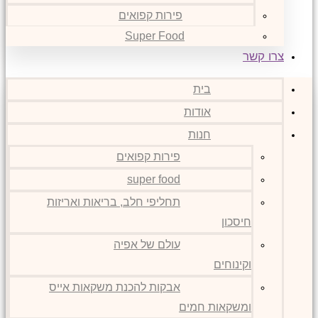
פירות קפואים
Super Food
צרו קשר
בית
אודות
חנות
פירות קפואים
super food
תחליפי חלב, בריאות ואריזות
חיסכון
עולם של אפיה
וקינוחים
אבקות להכנת משקאות אייס
ומשקאות חמים