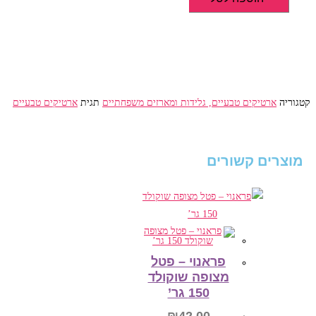
שלגון
פרי
טבעי
בטעם
פסיפלורה
אפרסק
קטגוריה
ארטיקים טבעיים, גלידות ומארזים משפחתיים
תגית
ארטיקים טבעיים
מוצרים קשורים
פראנוי – פטל
מצופה שוקולד
150 גר’