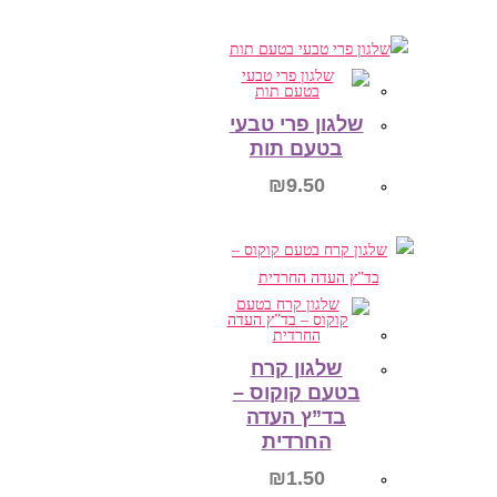
הוספה לסל
שלגון פרי טבעי
בטעם תות
₪
9.50
הוספה לסל
שלגון קרח
בטעם קוקוס –
בד”ץ העדה
החרדית
₪
1.50