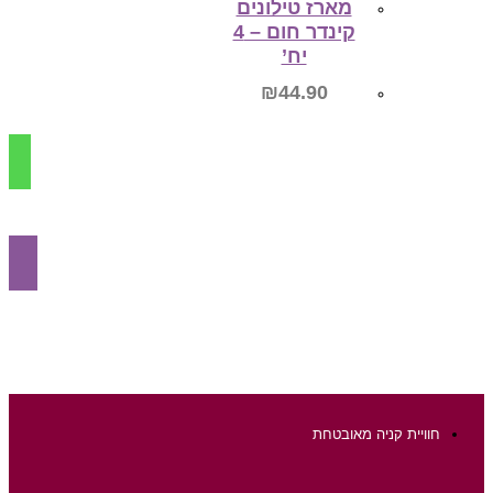
מארז טילונים
קינדר חום – 4
יח’
₪
44.90
הוספה לסל
חוויית קניה מאובטחת