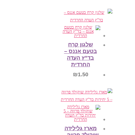
הוספה לסל
שלגון קרח
בטעם אננס –
בד”ץ העדה
החרדית
₪
1.50
הוספה לסל
מארז גלילידה
שוקולד פרווה –