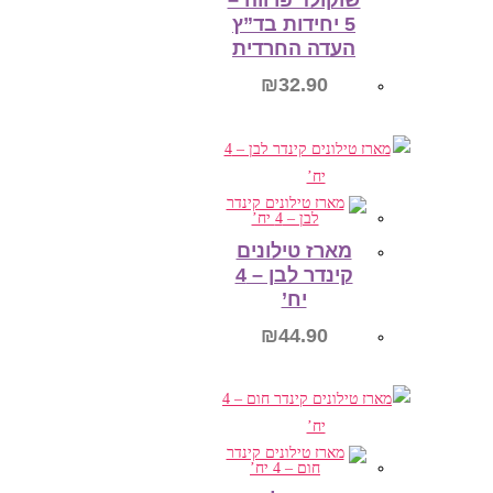
5 יחידות בד”ץ
העדה החרדית
₪
32.90
הוספה לסל
מארז טילונים
קינדר לבן – 4
יח’
₪
44.90
הוספה לסל