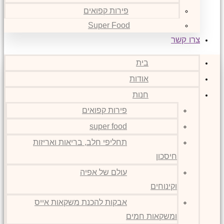
פירות קפואים
Super Food
צרו קשר
בית
אודות
חנות
פירות קפואים
super food
תחליפי חלב, בריאות ואריזות
חיסכון
עולם של אפיה
וקינוחים
אבקות להכנת משקאות אייס
ומשקאות חמים