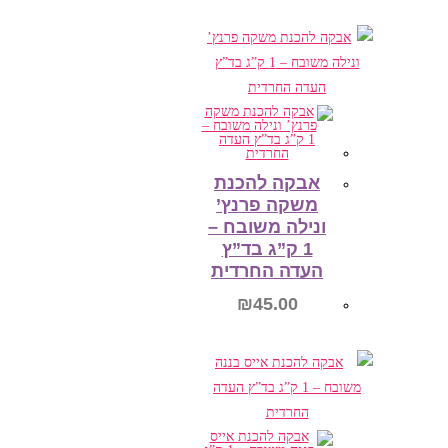
הוספה לסל
אבקה להכנת
משקה פרנץ’
ונילה משובח –
1 ק”ג בד”ץ
העדה החרדית
₪
45.00
הוספה לסל