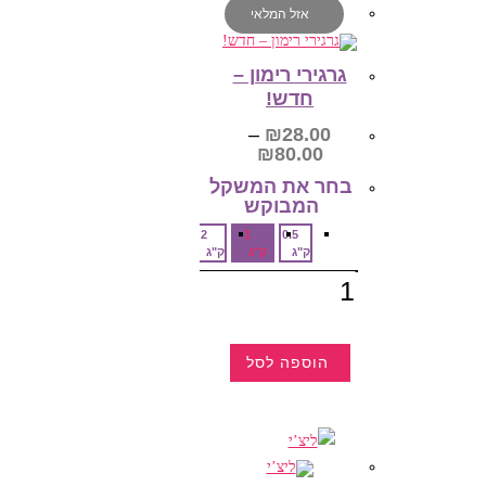
אזל המלאי
גרגירי רימון –
חדש!
–
₪
28.00
טווח
₪
80.00
מחירים:
בחר את המשקל
המבוקש‎
עד
2
1
0.5
ק"ג
ק"ג
ק"ג
כמות
של
גרגירי
רימון
-
חדש!
הוספה לסל
למוצר
זה
יש
מספר
סוגים.
ניתן
לבחור