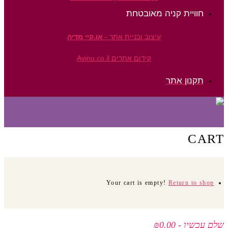
חוויית קניה מאובטחת
עיצוב ובניית אתר -
או.קיי מדיה
קידום אתרים Avinu.co.il
תקנון אתר
CART
Your cart is empty!
Return to shop
שלם עכשיו
-
₪0.00