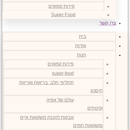
פירות קפואים
Super Food
צרו קשר
בית
אודות
חנות
פירות קפואים
super food
תחליפי חלב, בריאות ואריזות
חיסכון
עולם של אפיה
וקינוחים
אבקות להכנת משקאות אייס
ומשקאות חמים