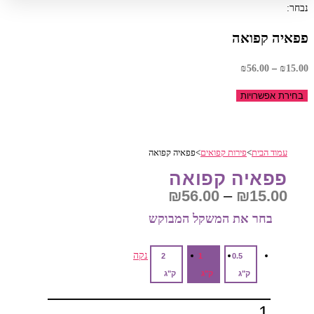
נבחר:
פפאיה קפואה
טווח
₪
56.00
–
₪
15.00
מחירים:
בחירת אפשרויות
עד
עמוד הבית
>
פירות קפואים
>
פפאיה קפואה
פפאיה קפואה
טווח
₪
56.00
–
₪
15.00
מחירים:
בחר את המשקל המבוקש‎
עד
נקה
2
1
0.5
ק"ג
ק"ג
ק"ג
כמות