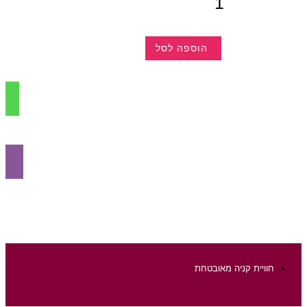
של
תפוח
קפוא
הוספה לסל
למוצר
זה
יש
מספר
סוגים.
ניתן
לבחור
את
האפשרויות
בעמוד
המוצר
חוויית קניה מאובטחת