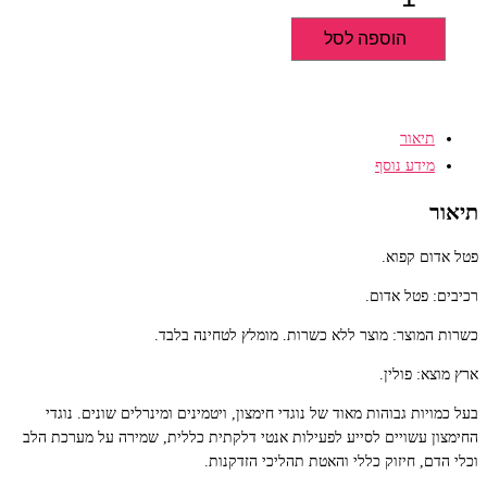
של
הוספה לסל
פטל
אדום
(ללא
כשרות)
תיאור
מידע נוסף
תיאור
פטל אדום קפוא.
רכיבים: פטל אדום.
כשרות המוצר: מוצר ללא כשרות. מומלץ לטחינה בלבד.
ארץ מוצא: פולין.
בעל כמויות גבוהות מאוד של נוגדי חימצון, ויטמינים ומינרלים שונים. נוגדי
החימצון עשויים לסייע לפעילות אנטי דלקתית כללית, שמירה על מערכת הלב
וכלי הדם, חיזוק כללי והאטת תהליכי הזדקנות.