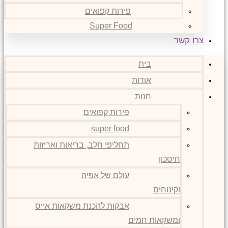
פירות קפואים
Super Food
צרו קשר
בית
אודות
חנות
פירות קפואים
super food
תחליפי חלב, בריאות ואריזות
חיסכון
עולם של אפיה
וקינוחים
אבקות להכנת משקאות אייס
ומשקאות חמים