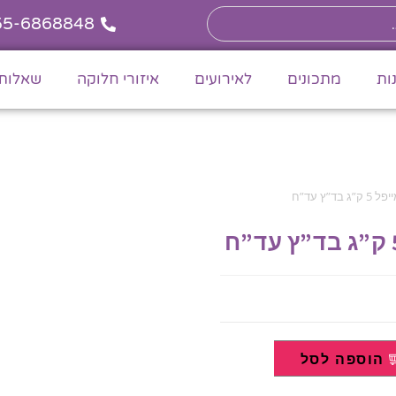
55-6868848
ות
מתכונים
לאירועים
איזורי חלוקה
שאלות 
ג בד”ץ עד”ח
הוספה לסל