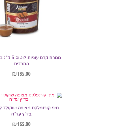
ממרח קרם עוגיות
החרדית
₪
185.00
הוספה לסל
בד”ץ עד”ח
₪
165.00