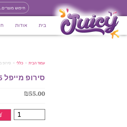
לתוכן
בית
אודות
חנ
עמוד הבית
>
כללי
>
סירופ מייפל 5 ק”
סירופ מייפל 5 ק”ג בד”ץ עד”ח
₪
55.00