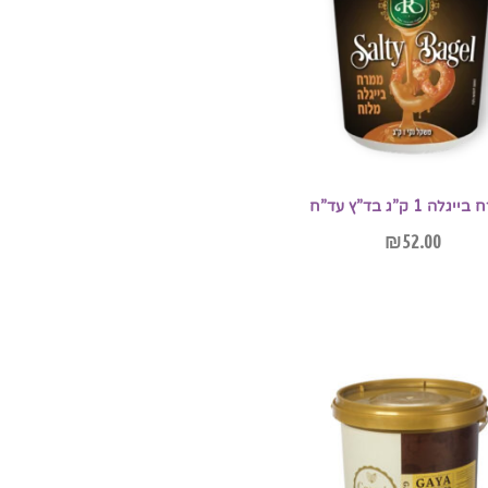
לה 1 ק”ג בד”ץ עד”ח
₪
52.00
הוספה לסל