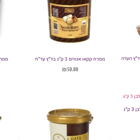
 לוטוס 5 ק”ג בד”ץ העדה
ממרח קקאו אגוזים 1 ק”ג בד”ץ עד”ח
ממרח בייג
₪
50.00
הוספה לסל
מיני קורנפלקס מצופה שוקולד לבן 3 ק”ג