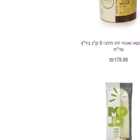
ממרח קקאו ואגוזי לוז חלבי 5 ק”ג בד”ץ
עד”ח
₪
170.00
הוספה לסל