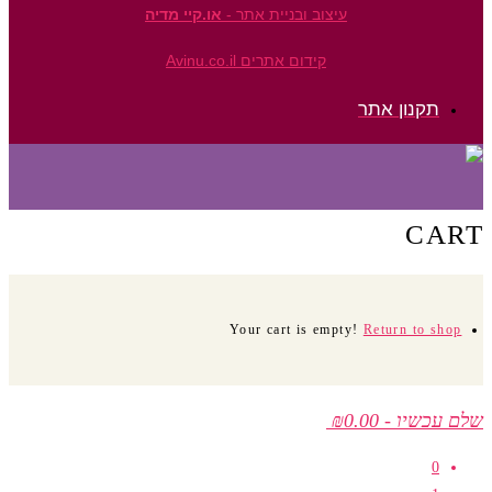
עיצוב ובניית אתר -
או.קיי מדיה
קידום אתרים Avinu.co.il
תקנון אתר
CART
Your cart is empty!
Return to shop
שלם עכשיו
-
₪0.00
0