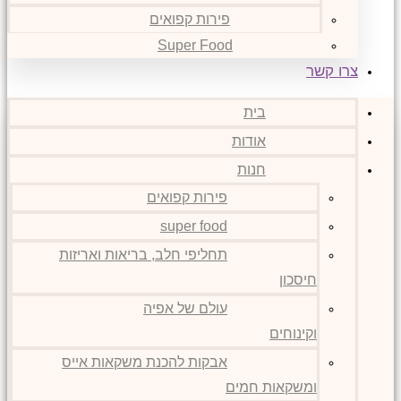
פירות קפואים
Super Food
צרו קשר
בית
אודות
חנות
פירות קפואים
super food
תחליפי חלב, בריאות ואריזות
חיסכון
עולם של אפיה
וקינוחים
אבקות להכנת משקאות אייס
ומשקאות חמים