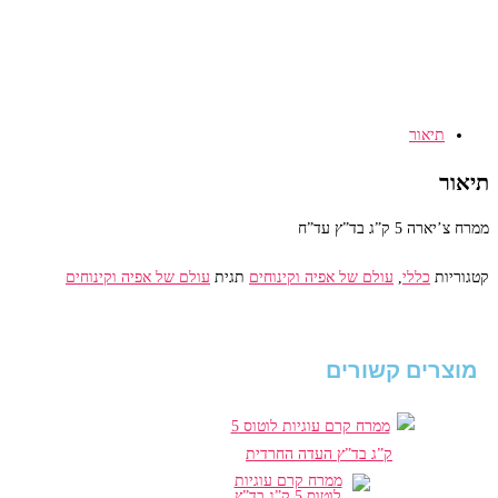
צ'יארה
חלבי
5
ק"ג
בד"ץ
תיאור
עד"ח
תיאור
ממרח צ’יארה 5 ק”ג בד”ץ עד”ח
קטגוריות
כללי
,
עולם של אפיה וקינוחים
תגית
עולם של אפיה וקינוחים
מוצרים קשורים