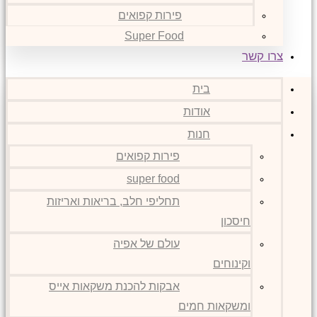
פירות קפואים
Super Food
צרו קשר
בית
אודות
חנות
פירות קפואים
super food
תחליפי חלב, בריאות ואריזות
חיסכון
עולם של אפיה
וקינוחים
אבקות להכנת משקאות אייס
ומשקאות חמים