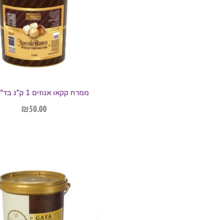
ממרח קקאו אגוזים 1 ק”ג בד”ץ עד”ח
₪
50.00
הוספה לסל