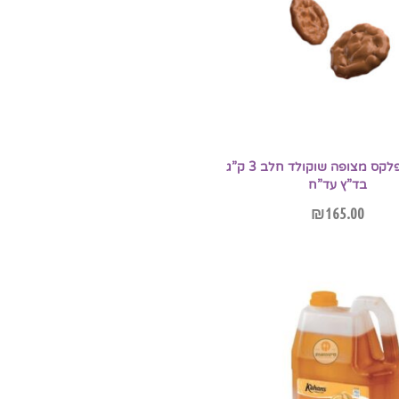
מיני קורנפלקס מצופה שוקולד חלב 3 ק”ג
בד”ץ עד”ח
₪
165.00
הוספה לסל