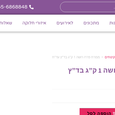
55-6868848
ות
מתכונים
לאירועים
איזורי חלוקה
שאלות 
ינוחים
>
ממרח פררו רושה 1 ק”ג בד”ץ עד”ח
ממרח פררו רושה 1 ק”ג בד”ץ
הוספה לסל