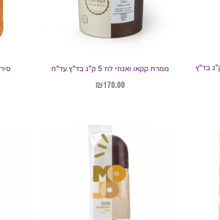
קאו ואגוזי לוז חלבי 5 ק”ג בד”ץ
ממרח קקאו ואגוזי לוז 5 ק”ג בד”ץ עד”ח
סירופ מי
₪
170.00
הוספה לסל