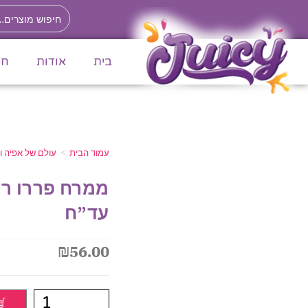
לתוכן
בית
אודות
חנ
עמוד הבית
>
עולם של אפיה וק
עד”ח
₪
56.00