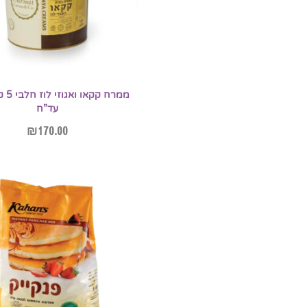
ממרח ק
עד”ח
₪
170.00
הוספה לסל