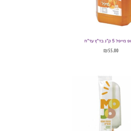
יפל 5 ק”ג בד”ץ עד”ח
₪
55.00
הוספה לסל