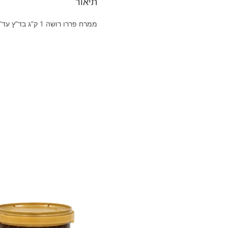
תיאור
ממרח פררו רושה 1 ק”ג בד”ץ עד”ח