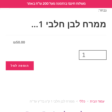
לתוכן
משלוח חינם! בהזמנה מעל 200 ש"ח באתר
נבחר:
ממרח לבן חלבי 1…
₪
50.00
הוספה לסל
עמוד הבית
>
כללי
>
ממרח לבן חלבי 1 ק”ג בד”ץ עד”ח