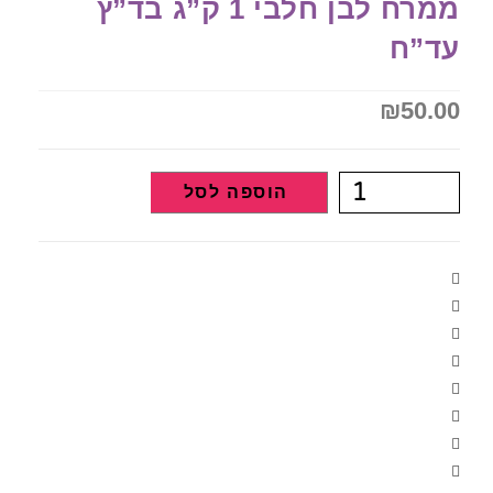
ממרח לבן חלבי 1 ק”ג בד”ץ
עד”ח
₪
50.00
הוספה לסל