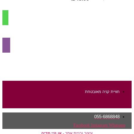
הוספה לסל
חוויית קניה מאובטחת
055-6868848
Facebook
Instagram
Whatsapp
עיצוב ובניית אתר -
או.קיי מדיה