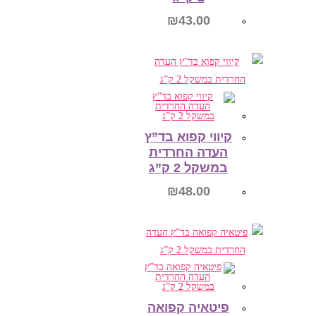
₪
43.00
הוספה לסל
קיווי קפוא בד”ץ
העדה החרדית
במשקל 2 ק”ג
₪
48.00
הוספה לסל
פיטאיה קפואה