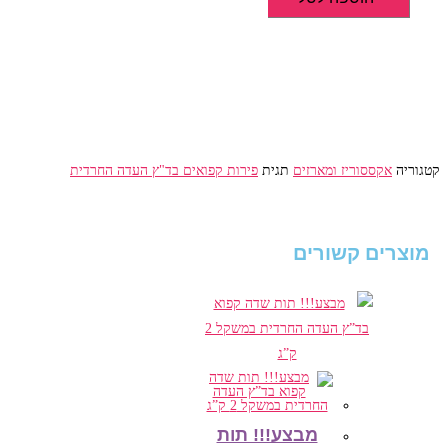
מיקס
פירות
יער
קפואים
בד"ץ
העדה
החרדית
קטגוריה
אקססוריז ומארזים
תגית
פירות קפואים בד"ץ העדה החרדית
במשקל
2
ק"ג
מוצרים קשורים
מבצע!!! תות