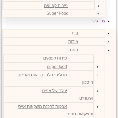
פירות קפואים
Super Food
צרו קשר
בית
אודות
חנות
פירות קפואים
super food
תחליפי חלב, בריאות ואריזות
חיסכון
עולם של אפיה
וקינוחים
אבקות להכנת משקאות אייס
ומשקאות חמים