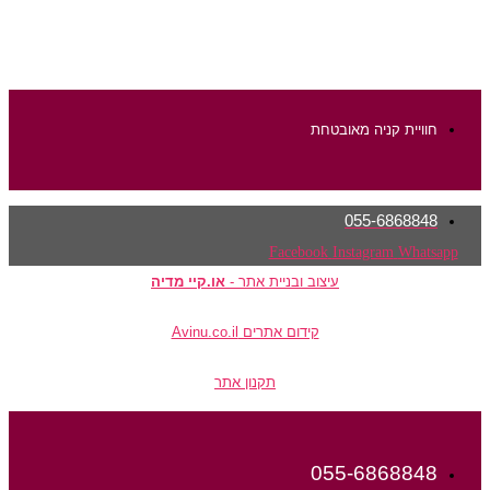
חוויית קניה מאובטחת
055-6868848
Facebook
Instagram
Whatsapp
עיצוב ובניית אתר -
או.קיי מדיה
קידום אתרים Avinu.co.il
תקנון אתר
055-6868848