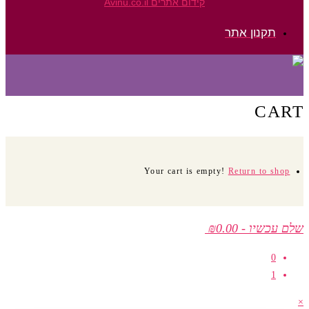
קידום אתרים Avinu.co.il
תקנון אתר
CART
Your cart is empty!
Return to shop
שלם עכשיו
-
₪0.00
0
1
×