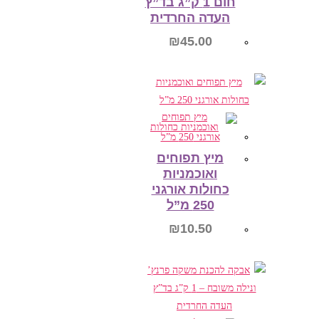
חום 1 ק”ג בד”ץ
העדה החרדית
₪
45.00
הוספה לסל
מיץ תפוחים
ואוכמניות
כחולות אורגני
250 מ”ל
₪
10.50
הוספה לסל