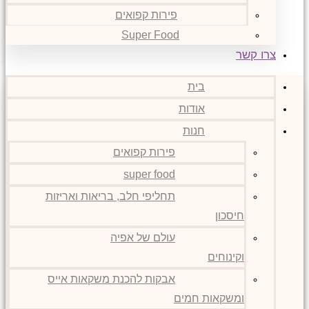
פירות קפואים
Super Food
צרו קשר
בית
אודות
חנות
פירות קפואים
super food
תחליפי חלב, בריאות ואריזות
חיסכון
עולם של אפיה
וקינוחים
אבקות להכנת משקאות אייס
ומשקאות חמים