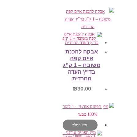
הוספה לסל
אבקה להכנת
אייס קפה
משובח – 1 ק”ג
בד”ץ העדה
החרדית
₪
30.00
הוספה לסל
אזל המלאי