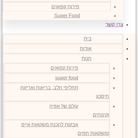
פירות קפואים
Super Food
צרו קשר
בית
אודות
חנות
פירות קפואים
super food
תחליפי חלב, בריאות ואריזות
חיסכון
עולם של אפיה
וקינוחים
אבקות להכנת משקאות אייס
ומשקאות חמים