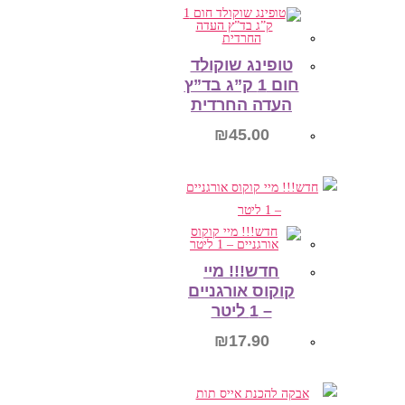
הוספה לסל
טופינג שוקולד
חום 1 ק”ג בד”ץ
העדה החרדית
₪
45.00
הוספה לסל
חדש!!! מיי
קוקוס אורגניים
– 1 ליטר
₪
17.90