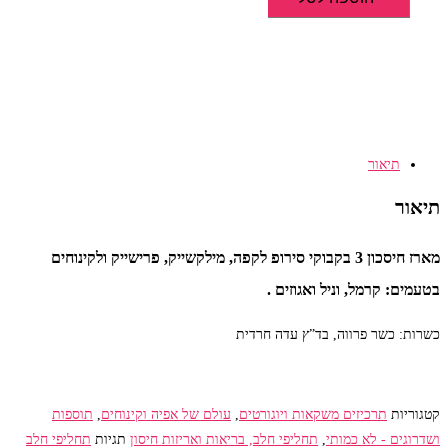
מארז
חיסכון
3
בקבוקי
סירופ
לקפה:
קרמל,
תיאור
וניל
ואגוזים
תיאור
מארז חיסכון 3 בקבוקי סירופ לקפה, מילקשייק, פרישייק ולקינוחים
בטעמים: קרמל, וניל ואגוזים .
כשרות: כשר פרווה, בד”ץ עדה חרדית
קטגוריות
תרכיזים משקאות ויוגורטים
,
עולם של אפיה וקינוחים
,
תוספות
ושדרוגים - לא כמותי
,
תחליפי חלב, בריאות ואריזות חיסון
תגיות
תחליפי חלב