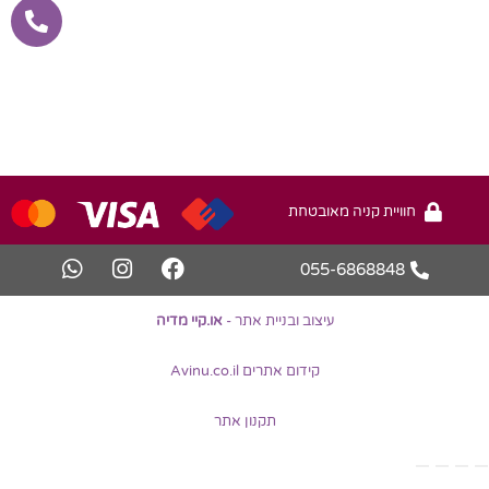
ניית אתר -
או.קיי מדיה
ים Avinu.co.il
תקנון אתר