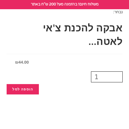
לתוכן
מעל 200 ש"ח באתר
ת צ'אי
₪
44.00
הוספה לסל