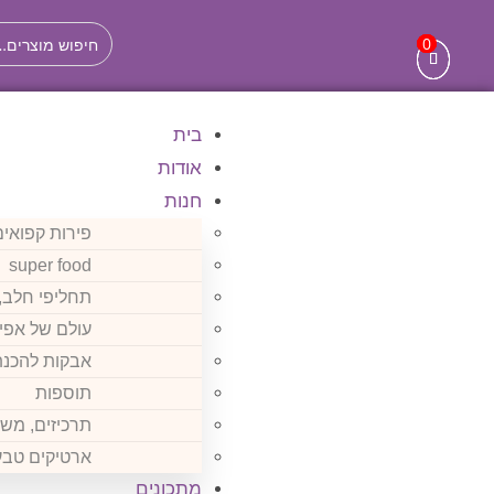
לתוכן
0
0
0
בית
אודות
חנות
פירות קפואים
super food
תחליפי חלב, 
עולם של אפיה
אבקות להכנת
תוספות
תרכיזים, משק
ארטיקים טבע
מתכונים