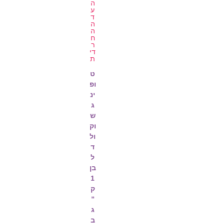
ט
ופ
ינ
ג
ש
וק
ול
ד
ל
בן
1
ק
”
ג
ב