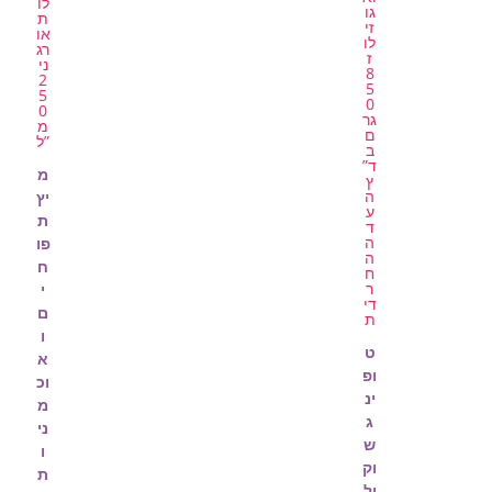
מ
יץ
ת
פו
ח
י
ם
ו
ט
א
ופ
וכ
ינ
מ
ג
ני
ש
ו
וק
ת
ול