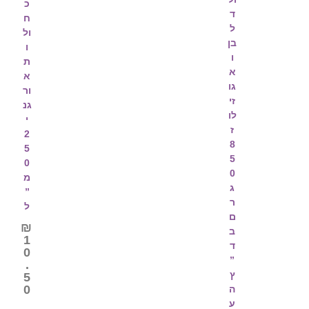
כ
ד
ח
ל
ול
בן
ו
ו
ת
א
א
גו
ור
זי
גנ
לו
י
ז
2
8
5
5
0
0
מ
ג
”
ר
ל
ם
₪
ב
1
ד
0
”
.
ץ
5
0
ה
ע