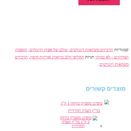
טופינג
קקאו
ואגוזי
לוז
1
ק"ג
בד"ץ
קטגוריות
תרכיזים משקאות ויוגורטים
,
עולם של אפיה וקינוחים
,
תוספות
העדה
ושדרוגים - לא כמותי
תגיות
תחליפי חלב בריאות ואריזות חיסון
,
תרכיזים
החרדית
משקאות ויוגורטים
מוצרים קשורים