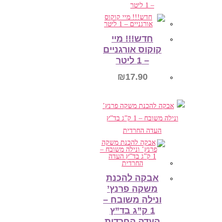
הוספה לסל
חדש!!! מיי
קוקוס אורגניים
– 1 ליטר
₪
17.90
הוספה לסל
אבקה להכנת
משקה פרנץ’
ונילה משובח –
1 ק”ג בד”ץ
העדה החרדית