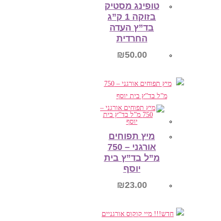
טופינג מסטיק
בזוקה 1 ק”ג
בד”ץ העדה
החרדית
₪
50.00
הוספה לסל
מיץ תפוחים
אורגני – 750
מ”ל בד”ץ בית
יוסף
₪
23.00