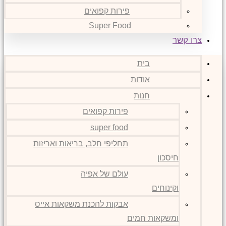
פירות קפואים
Super Food
צרו קשר
בית
אודות
חנות
פירות קפואים
super food
תחליפי חלב, בריאות ואריזות
חיסכון
עולם של אפיה
וקינוחים
אבקות להכנת משקאות אייס
ומשקאות חמים