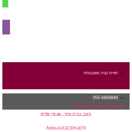
הוספה לסל
חוויית קניה מאובטחת
055-6868848
Facebook
Instagram
Whatsapp
עיצוב ובניית אתר -
או.קיי מדיה
קידום אתרים Avinu.co.il