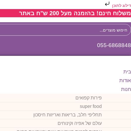
דילוג לתוכן
Ski
משלוח חינם! בהזמנה מעל 200 ש"ח באתר
t
conten
יפוש
בור:
055-6868848
בית
אודות
חנות
פירות קפואים
super food
תחליפי חלב, בריאות ואריזות חיסכון
עולם של אפיה וקינוחים