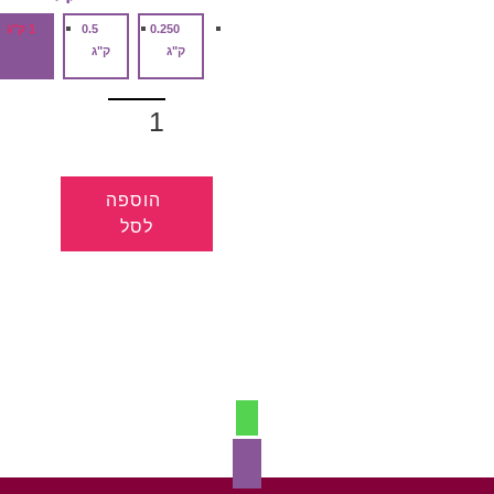
עד
0.250
0.5
1 ק"ג
ק"ג
ק"ג
כמות
של
שקדים
הוספה
לסל
למוצר
זה
יש
מספר
סוגים.
ניתן
לבחור
את
האפשרויות
בעמוד
המוצר