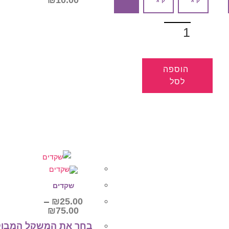
כמות
של
מקופלת
שוקולד
לבן
מידע נוסף
הוספה
לסל
למוצר
זה
יש
מספר
סוגים.
ניתן
לבחור
את
האפשרויות
בעמוד
המוצר
שקדים
–
₪
25.00
טווח
₪
75.00
מחירים:
בחר את המשקל המבוק