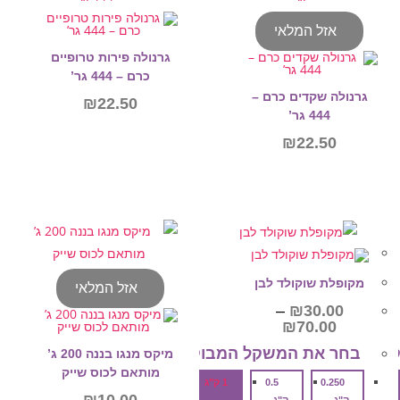
אזל המלאי
גרנולה פירות טרופיים
כרם – 444 גר’
גרנולה שקדים כרם –
₪
22.50
444 גר’
₪
22.50
הוספה לסל
מידע נוסף
מקופלת שוקולד לבן
אזל המלאי
–
₪
30.00
טווח
₪
70.00
מחירים:
ש‎
בחר את המשקל המבוקש‎
מיקס מנגו בננה 200 ג’
עד
מותאם לכוס שייק
0.250
0.5
1 ק"ג
₪
10.00
ק"ג
ק"ג