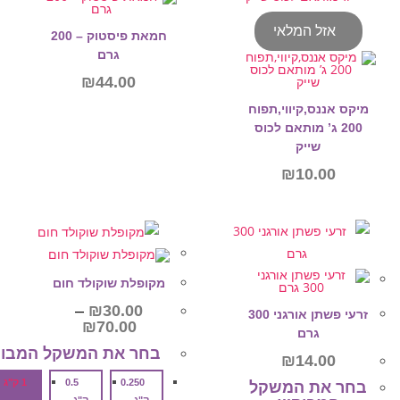
אזל המלאי
חמאת פיסטוק – 200
גרם
₪
44.00
מיקס אננס,קיווי,תפוח
200 ג’ מותאם לכוס
שייק
₪
10.00
הוספה לסל
מידע נוסף
מקופלת שוקולד חום
–
₪
30.00
זרעי פשתן אורגני 300
טווח
₪
70.00
גרם
מחירים:
בחר את המשקל המבוק
₪
14.00
עד
0.250
0.5
1 ק"ג
בחר את המשקל
ק"ג
ק"ג