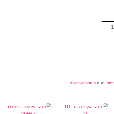
גרם
מות
ל
מאת
קדים
30
רם
כמותי
תגית
תוספות ושדרוגים