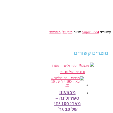
מארז
כורכום
ג׳ינג׳ר
240
גרם
קטגוריה
Super Food
תגיות
מזון על
,
סופרפוד
מוצרים קשורים
מבצע!!!
ספירולינה –
מארז 100 יח’
של 10 גר׳