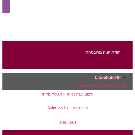
חוויית קניה מאובטחת
055-6868848
Facebook
Instagram
Whatsapp
עיצוב ובניית אתר -
או.קיי מדיה
קידום אתרים Avinu.co.il
תקנון אתר