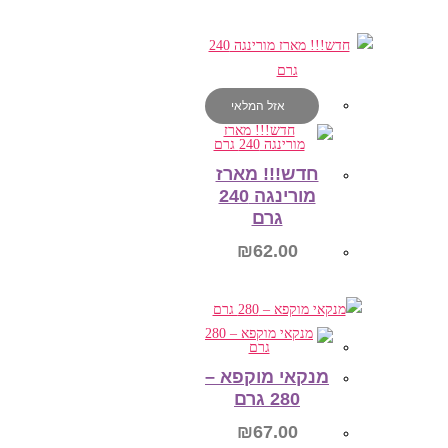
הוספה לסל
אזל המלאי
חדש!!! מארז
מורינגה 240
גרם
₪
62.00
מידע נוסף
מנקאי מוקפא –
280 גרם
₪
67.00