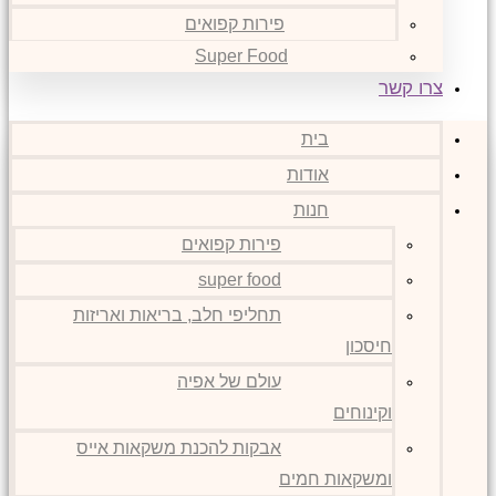
פירות קפואים
Super Food
צרו קשר
בית
אודות
חנות
פירות קפואים
super food
תחליפי חלב, בריאות ואריזות
חיסכון
עולם של אפיה
וקינוחים
אבקות להכנת משקאות אייס
ומשקאות חמים