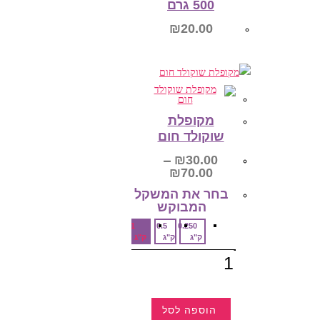
500 גרם
המוצר
₪
20.00
הוספה לסל
מקופלת
שוקולד חום
–
₪
30.00
טווח
₪
70.00
מחירים:
בחר את המשקל
המבוקש‎
עד
1
0.5
0.250
ק"ג
ק"ג
ק"ג
כמות
של
מקופלת
שוקולד
חום
הוספה לסל