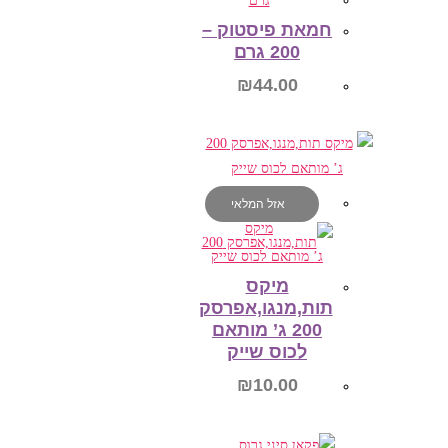
הוספה לסל
חמאת פיסטוק –
200 גרם
₪
44.00
הוספה לסל
אזל המלאי
מיקס
תות,מנגו,אפרסק
200 ג’ מותאם
לכוס שייק
₪
10.00