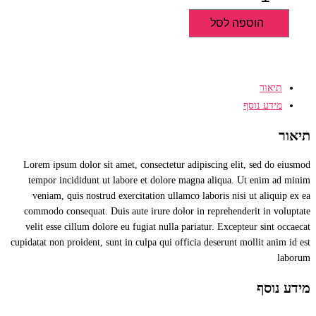
של
הוספה לסל
זרעי
צ'יה
230
גרם
תיאור
מידע נוסף
תיאור
Lorem ipsum dolor sit amet, consectetur adipiscing elit, sed do eiusmod
tempor incididunt ut labore et dolore magna aliqua. Ut enim ad minim
veniam, quis nostrud exercitation ullamco laboris nisi ut aliquip ex ea
commodo consequat. Duis aute irure dolor in reprehenderit in voluptate
velit esse cillum dolore eu fugiat nulla pariatur. Excepteur sint occaecat
cupidatat non proident, sunt in culpa qui officia deserunt mollit anim id est
laborum
מידע נוסף