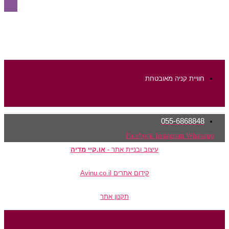
חוויית קניה מאובטחת
055-6868848
Facebook
Instagram
Whatsapp
עיצוב ובניית אתר -
או.קיי מדיה
קידום אתרים Avinu.co.il
תקנון אתר