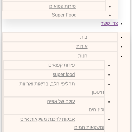
פירות קפואים
Super Food
צרו קשר
בית
אודות
חנות
פירות קפואים
super food
תחליפי חלב, בריאות ואריזות
חיסכון
עולם של אפיה
וקינוחים
אבקות להכנת משקאות אייס
ומשקאות חמים