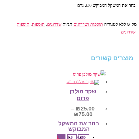
בחר את המשקל המבוקש‎
230 גרם
מק"ט
ללא
קטגוריה
תוספות ושדרוגים
תגיות
שדרוגים
,
תוספות
,
תוספות
ושדרוגים
מוצרים קשורים
שקד מולבן
פרוס
–
₪
25.00
טווח
₪
75.00
מחירים:
בחר את המשקל
המבוקש‎
עד
1
0.5
0.250