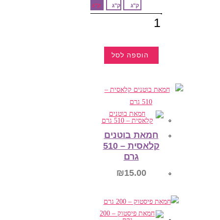
ק"ג
ק"ג
ק"ג
כמות
של
שקד
מולבן
פרוס
הוספה לסל
למוצר
זה
יש
מספר
סוגים.
ניתן
לבחור
את
האפשרויות
בעמוד
חמאת בוטנים
המוצר
קלאסית – 510
גרם
₪
15.00