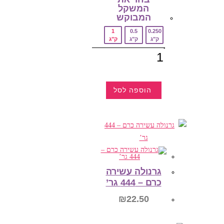
המשקל
עד
המבוקש‎
1
0.5
0.250
ק"ג
ק"ג
ק"ג
כמות
של
פקאן
טבעי
קלוף
הוספה לסל
למוצר
זה
יש
מספר
סוגים.
ניתן
לבחור
את
האפשרויות
בעמוד
גרנולה עשירה
המוצר
כרם – 444 גר’
₪
22.50