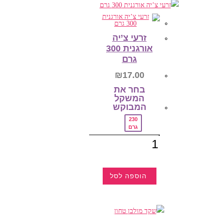
הוספה לסל
זרעי צ’יה
אורגנית 300
גרם
₪
17.00
בחר את
המשקל
המבוקש‎
230
גרם
כמות
של
זרעי
צ'יה
אורגנית
300
הוספה לסל
גרם
למוצר
זה
יש
מספר
סוגים.