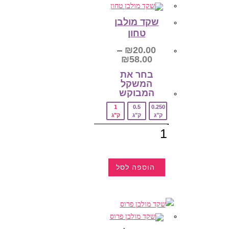
ניתן
לבחור
את
שקד מולבן
האפשרויות
טחון
בעמוד
המוצר
–
₪
20.00
טווח
₪
58.00
מחירים:
בחר את
המשקל
עד
המבוקש‎
1
0.5
0.250
ק"ג
ק"ג
ק"ג
כמות
של
שקד
מולבן
טחון
הוספה לסל
למוצר
זה
יש
מספר
סוגים.
ניתן
לבחור