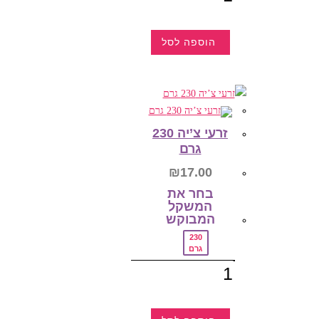
מקופלת
שוקולד
חום
הוספה לסל
למוצר
זה
יש
מספר
סוגים.
ניתן
לבחור
את
זרעי צ’יה 230
האפשרויות
גרם
בעמוד
המוצר
₪
17.00
בחר את
המשקל
המבוקש‎
230
גרם
כמות
של
זרעי
צ'יה
230
גרם