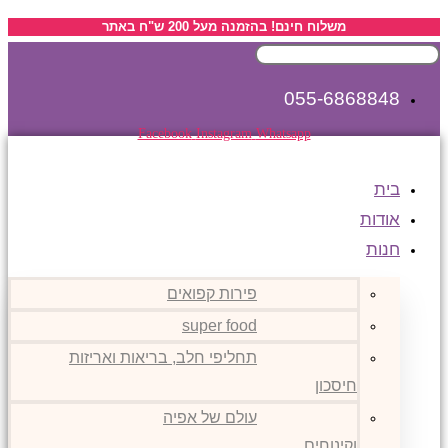
Skip
לתוכן
משלוח חינם! בהזמנה מעל 200 ש"ח באתר
to
חיפוש
content
עבור:
055-6868848
Facebook
Instagram
Whatsapp
בית
אודות
חנות
פירות קפואים
super food
תחליפי חלב, בריאות ואריזות
חיסכון
עולם של אפיה
וקינוחים