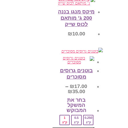
המוצר
מיקס מנגו בננה
200 ג’ מותאם
לכוס שייק
₪
10.00
מידע נוסף
בוטנים גרוסים
מסוכרים
–
₪
17.00
טווח
₪
35.00
מחירים:
בחר את
המשקל
עד
המבוקש‎
1
0.5
0.250
ק"ג
ק"ג
ק"ג