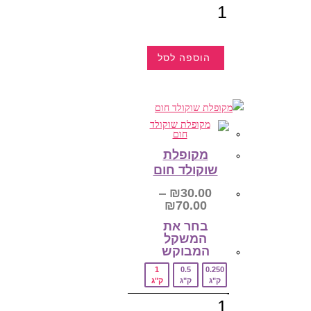
כמות
של
בוטנים
גרוסים
מסוכרים
הוספה לסל
למוצר
זה
יש
מספר
סוגים.
ניתן
לבחור
את
האפשרויות
מקופלת
בעמוד
שוקולד חום
המוצר
–
₪
30.00
טווח
₪
70.00
מחירים:
בחר את
המשקל
עד
המבוקש‎
1
0.5
0.250
ק"ג
ק"ג
ק"ג
כמות
של