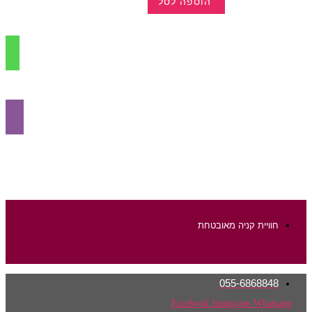
הוספה לסל
למוצר
זה
יש
מספר
סוגים.
ניתן
לבחור
את
האפשרויות
בעמוד
המוצר
חוויית קניה מאובטחת
055-6868848
Facebook
Instagram
Whatsapp