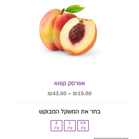
אפרסק קפוא
₪
43.00
–
₪
15.00
בחר את המשקל המבוקש‎
2
1
0.5
ק"ג
ק"ג
ק"ג