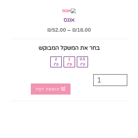
אננס
₪
52.00
–
₪
18.00
בחר את המשקל המבוקש‎
2
1
0.5
ק"ג
ק"ג
ק"ג
הוספה לסל