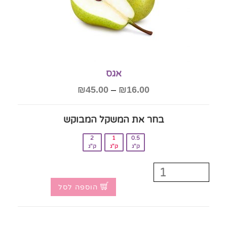
אגס
₪
45.00
–
₪
16.00
בחר את המשקל המבוקש‎
2
1
0.5
ק"ג
ק"ג
ק"ג
הוספה לסל