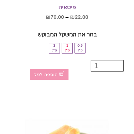
פיטאיה
₪
70.00
–
₪
22.00
בחר את המשקל המבוקש‎
2
1
0.5
ק"ג
ק"ג
ק"ג
הוספה לסל