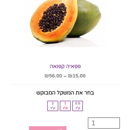
פפאיה קפואה
₪
56.00
–
₪
15.00
בחר את המשקל המבוקש‎
2
1
0.5
ק"ג
ק"ג
ק"ג