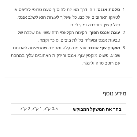
סלסת אננס
: זוהי דרך מצוינת להוסיף טעם טרופי לצ’יפס או
לטאקו האהובים עליכם. כל שעליך לעשות הוא לשלב אננס,
בצל קצוץ, כוסברה ומיץ ליים.
עוגת אננס הפוך
: הקינוח הקלאסי הזה עשוי עם שכבה של
טבעות אננס ומעליה בלילת ביצים, סוכר וקמח.
מוקפץ עוף אננס
: זוהי מנה קלה ומהירה שמתאימה לארוחת
שבוע. פשוט מוקפץ עוף, אננס והירקות האהובים עליך במחבת
עם רוטב סויה וג’ינג’ר.
מידע נוסף
0.5 ק"ג, 1 ק"ג, 2 ק"ג
בחר את המשקל המבוקש‎