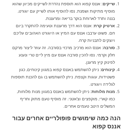
שייקים
: אננס קפוא הוא תוספת נהדרת לשייקים מכיוון שהוא
מוסיף מתיקות ושמנת. נסו להוסיף אותו לשייק עם יוגורט,
בננה ותרד לארוחת בוקר בריאה ומרעננת.
ארטיק קרח
: אננס הוא דרך מרעננת וטעימה להתקרר ביום
חם. פשוט ערבבו אננס עם המיץ או היוגורט האהובים עליכם
ויוצקים לתבניות קרח.
סורבה
: אננס הוא מרכיב מרכזי בסורבה. זה עוזר ליצור מרקם
חלק וקרמי. נסו להכין סורבה אננס עם מיץ ליים טרי ונענע
לפינוק קיץ מרענן.
קינוחים
: ניתן להשתמש באננס קפוא במגוון קינוחים, כגון
פשטידות, עוגות וקצפת. ניתן להשתמש בו גם להכנת תוספות
לגלידה ויוגורט.
מנות מלוחות
: ניתן להשתמש באננס במגוון מנות מלוחות,
כמו קארי, מוקפצים וצ’אטני. זה מוסיף טעם מתוק וחריף
המשלים היטב טעמים אחרים.
הנה כמה שימושים פופולריים אחרים עבור
אננס קפוא