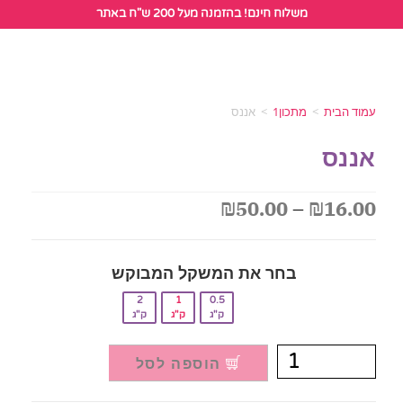
לתוכן
משלוח חינם! בהזמנה מעל 200 ש"ח באתר
עמוד הבית
>
מתכון1
>
אננס
אננס
₪
50.00
–
₪
16.00
בחר את המשקל המבוקש‎
2
1
0.5
ק"ג
ק"ג
ק"ג
הוספה לסל