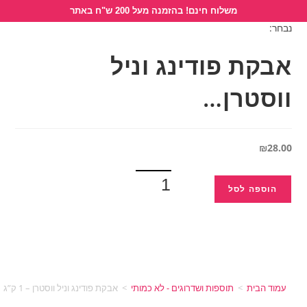
לתוכן
משלוח חינם! בהזמנה מעל 200 ש"ח באתר
נבחר:
אבקת פודינג וניל
ווסטרן…
₪
28.00
הוספה לסל
עמוד הבית
>
תוספות ושדרוגים - לא כמותי
>
אבקת פודינג וניל ווסטרן – 1 ק”ג