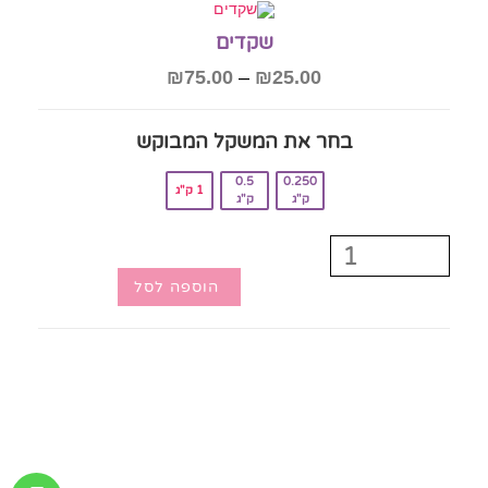
שקדים
₪
75.00
–
₪
25.00
בחר את המשקל המבוקש‎
0.5
0.250
1 ק"ג
ק"ג
ק"ג
הוספה לסל