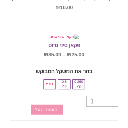
₪
10.00
מידע נוסף
אזל המלאי
פקאן סיני גרוס
₪
85.00
–
₪
25.00
בחר את המשקל המבוקש‎
0.5
0.250
1 ק"ג
ק"ג
ק"ג
הוספה לסל