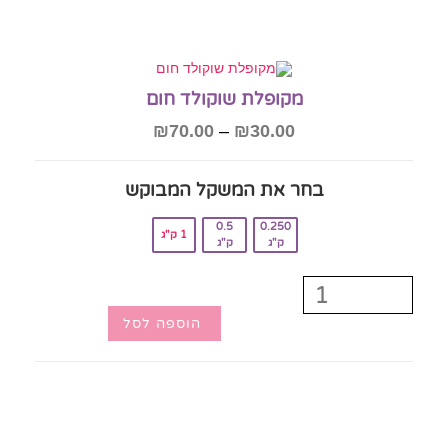
מקופלת שוקולד חום
₪
70.00
–
₪
30.00
בחר את המשקל המבוקש‎
0.5
0.250
1 ק"ג
ק"ג
ק"ג
הוספה לסל