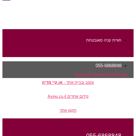
חוויית קניה מאובטחת
055-6868848
Facebook
Instagram
Whatsapp
עיצוב ובניית אתר -
או.קיי מדיה
קידום אתרים Avinu.co.il
תקנון אתר
055-6868848