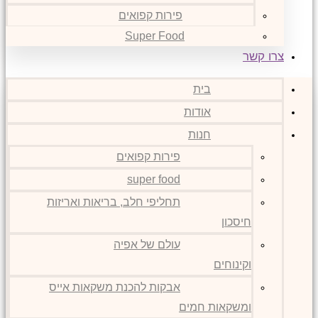
פירות קפואים
Super Food
צרו קשר
בית
אודות
חנות
פירות קפואים
super food
תחליפי חלב, בריאות ואריזות
חיסכון
עולם של אפיה
וקינוחים
אבקות להכנת משקאות אייס
ומשקאות חמים