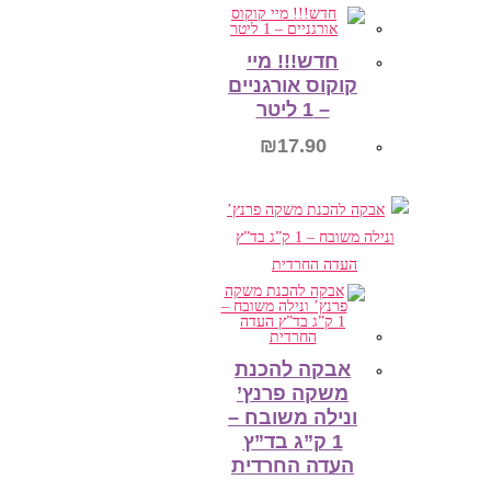
הוספה לסל
חדש!!! מיי
קוקוס אורגניים
– 1 ליטר
₪
17.90
הוספה לסל
אבקה להכנת
משקה פרנץ’
ונילה משובח –
1 ק”ג בד”ץ
העדה החרדית