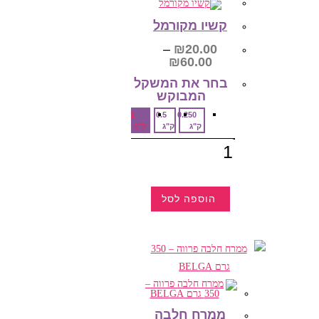
קשיו מקורמל
–
₪
20.00
טווח
₪
60.00
מחירים:
בחר את המשקל
המבוקש‎
עד
1
0.5
0.250
ק"ג
ק"ג
ק"ג
כמות
של
קשיו
מקורמל
הוספה לסל
למוצר
זה
יש
מספר
סוגים.
ניתן
לבחור
את
האפשרויות
בעמוד
ממרח חלבה
המוצר