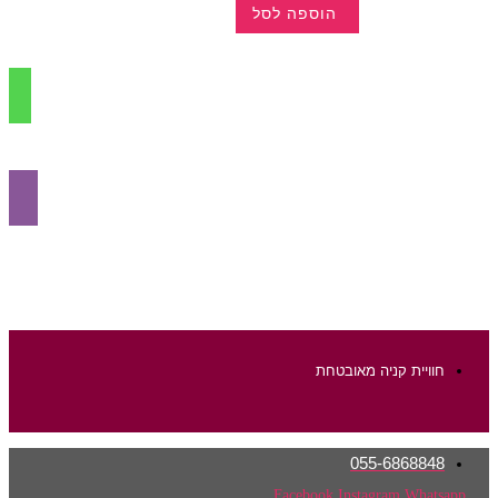
הוספה לסל
למוצר
זה
יש
מספר
סוגים.
ניתן
לבחור
את
האפשרויות
בעמוד
המוצר
חוויית קניה מאובטחת
055-6868848
Facebook
Instagram
Whatsapp