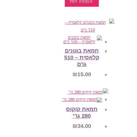
הוספה לסל
למוצר
זה
יש
מספר
סוגים.
ניתן
לבחור
את
האפשרויות
בעמוד
חמאת בוטנים
המוצר
קלאסית – 510
גרם
₪
15.00
הוספה לסל
חמאת קוקוס
280 גר’
₪
34.00