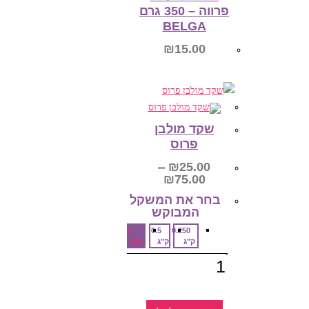
פרווה – 350 גרם
BELGA
₪
15.00
הוספה לסל
שקד מולבן
פרוס
–
₪
25.00
טווח
₪
75.00
מחירים:
בחר את המשקל
המבוקש‎
עד
1
0.5
0.250
ק"ג
ק"ג
ק"ג
כמות
של
שקד
מולבן
פרוס