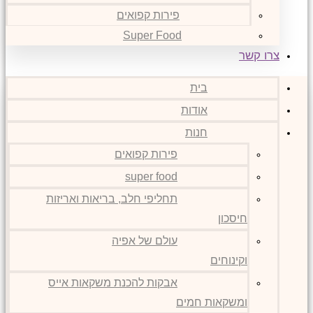
פירות קפואים
Super Food
צרו קשר
בית
אודות
חנות
פירות קפואים
super food
תחליפי חלב, בריאות ואריזות
חיסכון
עולם של אפיה
וקינוחים
אבקות להכנת משקאות אייס
ומשקאות חמים