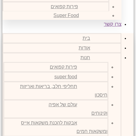
פירות קפואים
Super Food
צרו קשר
בית
אודות
חנות
פירות קפואים
super food
תחליפי חלב, בריאות ואריזות
חיסכון
עולם של אפיה
וקינוחים
אבקות להכנת משקאות אייס
ומשקאות חמים