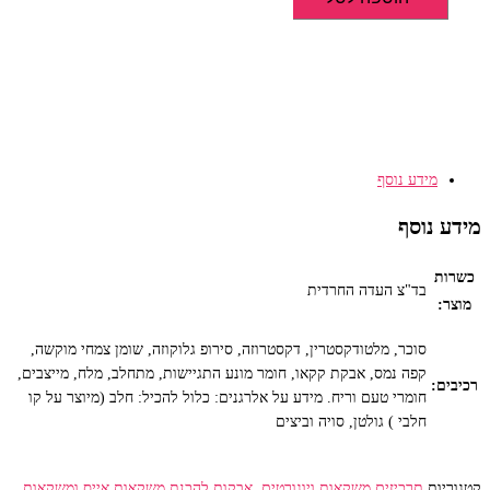
אבקה
להכנת
אייס
וניל
עוגיות
-
1
מידע נוסף
ק"ג
בד"ץ
מידע נוסף
העדה
החרדית
כשרות
בד"צ העדה החרדית
מוצר:
סוכר, מלטודקסטרין, דקסטרוזה, סירופ גלוקוזה, שומן צמחי מוקשה,
קפה נמס, אבקת קקאו, חומר מונע התגיישות, מתחלב, מלח, מייצבים,
רכיבים:
חומרי טעם וריח. מידע על אלרגנים: כלול להכיל: חלב (מיוצר על קו
חלבי ) גולטן, סויה וביצים
קטגוריות
תרכיזים משקאות ויוגורטים
,
אבקות להכנת משקאות אייס ומשקאות