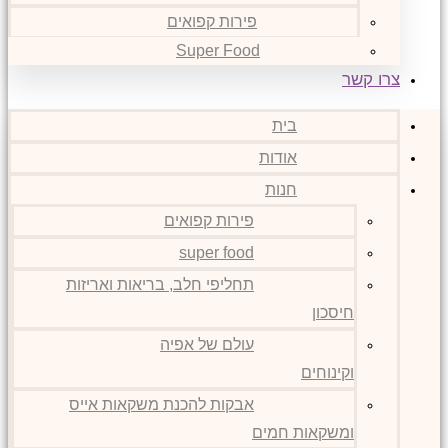
פירות קפואים
Super Food
צרו קשר
בית
אודות
חנות
פירות קפואים
super food
תחליפי חלב, בריאות ואריזות
חיסכון
עולם של אפיה
וקינוחים
אבקות להכנת משקאות אייס
ומשקאות חמים