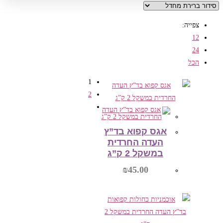
צפייה:
12
24
הכל
1
2
אגס קפוא בד”ץ
העדה החרדית
במשקל 2 ק”ג
₪
45.00