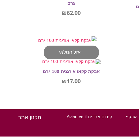
גרם
₪
62.00
הוספה לסל
אזל המלאי
אבקת קקאו אורגנית-100 גרם
₪
17.00
מידע נוסף
-
או.קיי
קידום אתרים Avinu.co.il
תקנון אתר