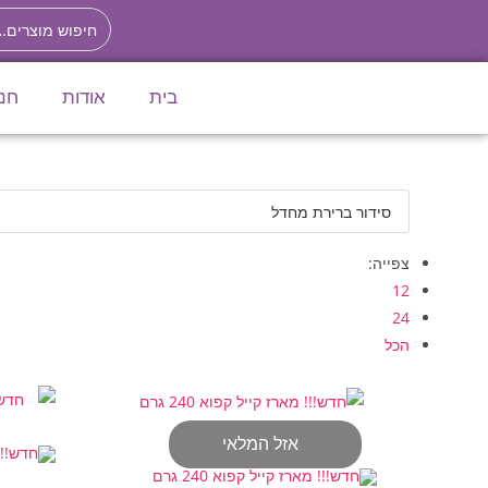
לתוכן
בית
אודות
חנ
צפייה:
12
24
הכל
אזל המלאי