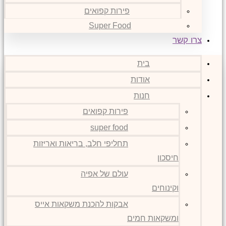
פירות קפואים
Super Food
צרו קשר
בית
אודות
חנות
פירות קפואים
super food
תחליפי חלב, בריאות ואריזות
חיסכון
עולם של אפיה
וקינוחים
אבקות להכנת משקאות אייס
ומשקאות חמים