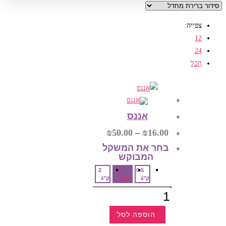
צפייה:
12
24
הכל
אננס
טווח
₪
50.00
–
₪
16.00
מחירים:
בחר את המשקל
המבוקש‎
עד
2
1
0.5
ק"ג
ק"ג
ק"ג
כמות
של
אננס
הוספה לסל