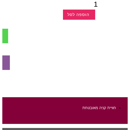
כמות
של
תפוח
קפוא
הוספה לסל
למוצר
זה
יש
מספר
סוגים.
ניתן
לבחור
את
האפשרויות
בעמוד
המוצר
חוויית קניה מאובטחת