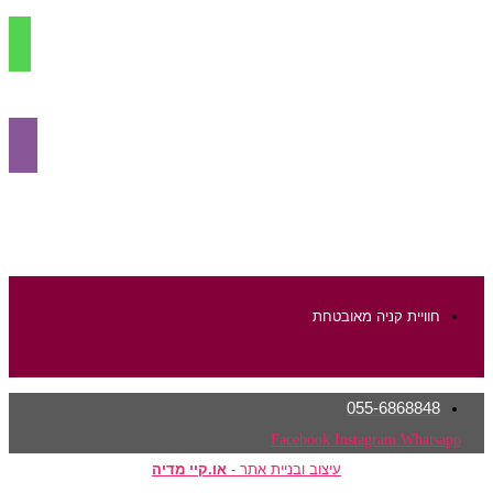
מידע נוסף
חוויית קניה מאובטחת
055-6868848
Facebook
Instagram
Whatsapp
עיצוב ובניית אתר -
או.קיי מדיה