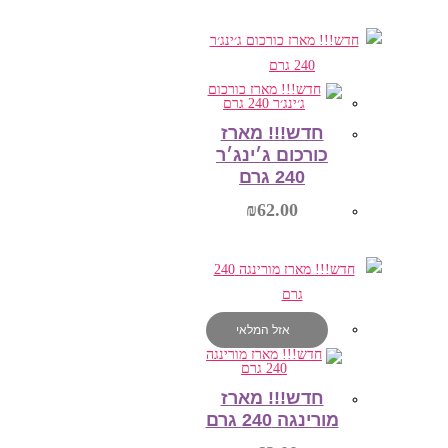
הוספה לסל
חדש!!! מארז
כורכום ג׳ינג׳ר
240 גרם
₪
62.00
הוספה לסל
אזל המלאי
חדש!!! מארז
מורינגה 240 גרם