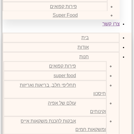
פירות קפואים
Super Food
צרו קשר
בית
אודות
חנות
פירות קפואים
super food
תחליפי חלב, בריאות ואריזות
חיסכון
עולם של אפיה
וקינוחים
אבקות להכנת משקאות אייס
ומשקאות חמים