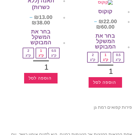
תאנה (ללא
כשרות)
קוקוס
–
₪
13.00
–
₪
22.00
₪
38.00
₪
60.00
בחר את
בחר את
המשקל
המשקל
המבוקש‎
המבוקש‎
2
1
0.5
2
1
0.5
ק"ג
ק"ג
ק"ג
ק"ג
ק"ג
ק"ג
הוספה לסל
הוספה לסל
פירות קפואים רמת גן
אחת ההנאות הקטנות אך הנעימות בחיים, היא לסיים אימון כושר, יום