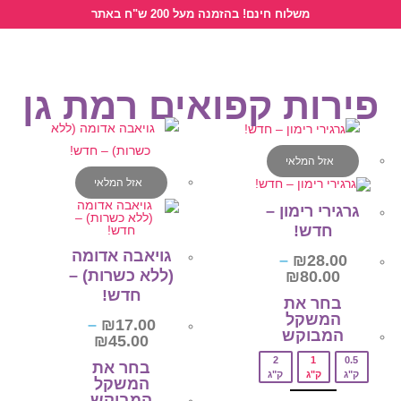
לתוכן
משלוח חינם! בהזמנה מעל 200 ש"ח באתר
פירות קפואים רמת גן
אזל המלאי
אזל המלאי
גרגירי רימון –
חדש!
גויאבה אדומה
–
₪
28.00
(ללא כשרות) –
₪
80.00
חדש!
בחר את
המשקל
–
₪
17.00
המבוקש‎
₪
45.00
2
1
0.5
בחר את
ק"ג
ק"ג
ק"ג
המשקל
המבוקש‎