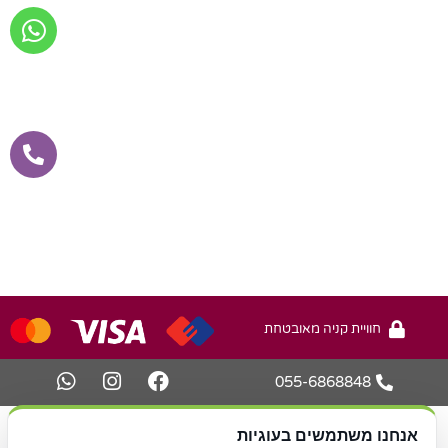
חוויית קניה מאובטחת
055-6868848
עיצוב ובניית אתר -
או.קיי מדיה
אנחנו משתמשים בעוגיות