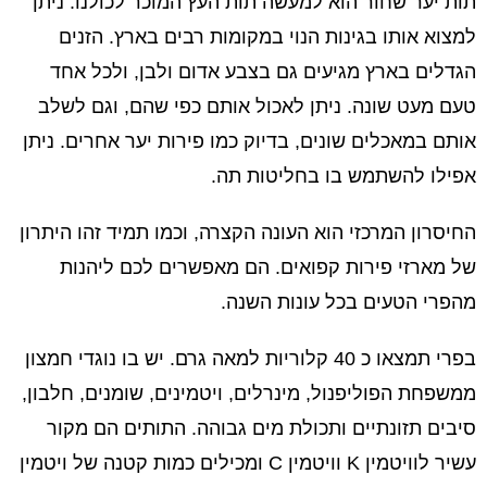
תות יער שחור הוא למעשה תות העץ המוכר לכולנו. ניתן
למצוא אותו בגינות הנוי במקומות רבים בארץ. הזנים
הגדלים בארץ מגיעים גם בצבע אדום ולבן, ולכל אחד
טעם מעט שונה. ניתן לאכול אותם כפי שהם, וגם לשלב
אותם במאכלים שונים, בדיוק כמו פירות יער אחרים. ניתן
אפילו להשתמש בו בחליטות תה.
החיסרון המרכזי הוא העונה הקצרה, וכמו תמיד זהו היתרון
של מארזי פירות קפואים. הם מאפשרים לכם ליהנות
מהפרי הטעים בכל עונות השנה.
בפרי תמצאו כ 40 קלוריות למאה גרם. יש בו נוגדי חמצון
ממשפחת הפוליפנול, מינרלים, ויטמינים, שומנים, חלבון,
סיבים תזונתיים ותכולת מים גבוהה. התותים הם מקור
עשיר לוויטמין K וויטמין C ומכילים כמות קטנה של ויטמין