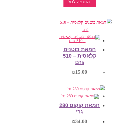
הוספה לסל
אורגנית
300
למוצר
גרם
זה
יש
מספר
סוגים.
ניתן
לבחור
את
האפשרויות
בעמוד
חמאת בוטנים
המוצר
קלאסית – 510
גרם
₪
15.00
הוספה לסל
חמאת קוקוס 280
גר’
₪
34.00