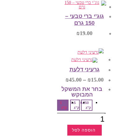
ניתן
לבחור
את
גוג’י ברי טבעי –
האפשרויות
בעמוד
150 גרם
המוצר
₪
19.00
הוספה לסל
גרעיני דלעת
טווח
₪
45.00
–
₪
15.00
מחירים:
בחר את המשקל
המבוקש‎
עד
1
0.5
0.250
ק"ג
ק"ג
ק"ג
כמות
של
גרעיני
דלעת
הוספה לסל
למוצר