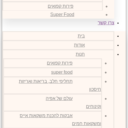
פירות קפואים
Super Food
צרו קשר
בית
אודות
חנות
פירות קפואים
super food
תחליפי חלב, בריאות ואריזות
חיסכון
עולם של אפיה
וקינוחים
אבקות להכנת משקאות אייס
ומשקאות חמים