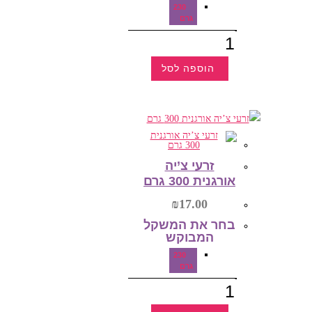
230
גרם
כמות
של
זרעי
צ'יה
הוספה לסל
230
גרם
למוצר
זה
יש
מספר
סוגים.
ניתן
לבחור
את
האפשרויות
זרעי צ’יה
בעמוד
אורגנית 300 גרם
המוצר
₪
17.00
בחר את המשקל
המבוקש‎
230
גרם
כמות
של
זרעי
צ'יה