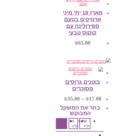
בעמוד
המוצר
מארז 10 יח’ מיני
ארטיקים בטעם
ספירולינה עם
קוקוס טבעי
₪
65.00
הוספה לסל
בוטנים גרוסים
מסוכרים
טווח
₪
35.00
–
₪
17.00
מחירים:
בחר את המשקל
המבוקש‎
עד
1
0.5
0.250
ק"ג
ק"ג
ק"ג
כמות