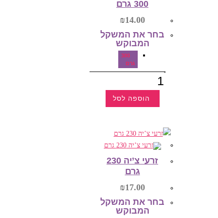
300 גרם
המוצר
₪
14.00
בחר את המשקל
המבוקש‎
300
גרם
כמות
של
זרעי
פשתן
הוספה לסל
אורגני
300
למוצר
גרם
זה
יש
מספר
סוגים.
ניתן
לבחור
את
זרעי צ’יה 230
האפשרויות
גרם
בעמוד
המוצר
₪
17.00
בחר את המשקל
המבוקש‎