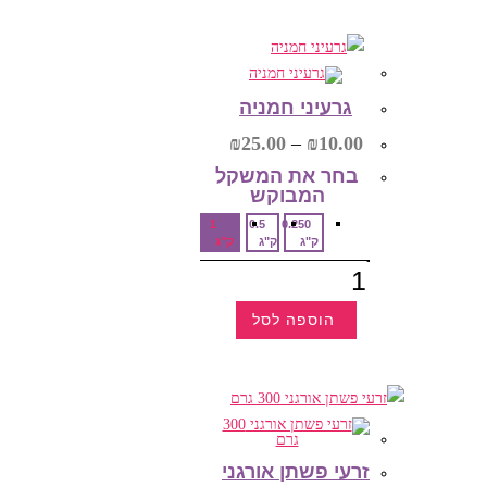
זה
יש
מספר
סוגים.
ניתן
לבחור
את
גרעיני חמניה
האפשרויות
בעמוד
טווח
₪
25.00
–
₪
10.00
המוצר
מחירים:
בחר את המשקל
המבוקש‎
עד
1
0.5
0.250
ק"ג
ק"ג
ק"ג
כמות
של
גרעיני
חמניה
הוספה לסל
למוצר
זה
יש
מספר
סוגים.
ניתן
לבחור
את
האפשרויות
זרעי פשתן אורגני
בעמוד