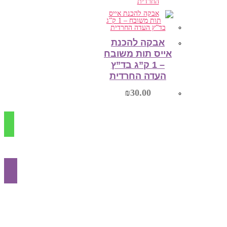
הוספה לסל
אבקה להכנת
אייס תות משובח
– 1 ק”ג בד”ץ
העדה החרדית
₪
30.00
הוספה לסל