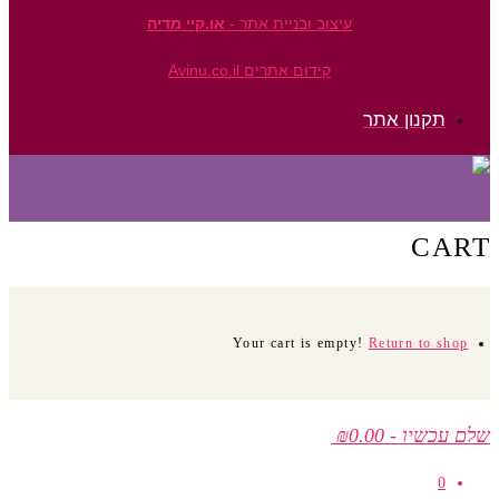
עיצוב ובניית אתר -
או.קיי מדיה
קידום אתרים Avinu.co.il
תקנון אתר
CART
Your cart is empty!
Return to shop
שלם עכשיו
-
₪0.00
0