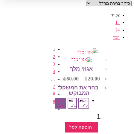
צפייה:
12
24
הכל
1
2
3
אגוזי מלך
4
טווח
₪
60.00
–
₪
20.00
…
מחירים:
7
בחר את המשקל
המבוקש‎
עד
8
1
0.5
0.250
9
ק"ג
ק"ג
ק"ג
כמות
של
אגוזי
מלך
הוספה לסל