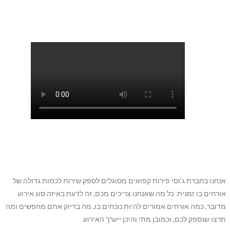
אנחנו בחברת ג’וסי פירות קפואים מסוגלים לספק שירות לכמות גדולה של
אורחים בו זמנית. כל מה שאנחנו צריכים מכם, זה לדעת באיזה סוג אירוע
מדובר, כמה אורחים אמורים להיות נוכחים בו, מה בדיוק אתם מחפשים ומה
תרצו שנספק לכם, וכמובן מתי והיכן ייערך האירוע.