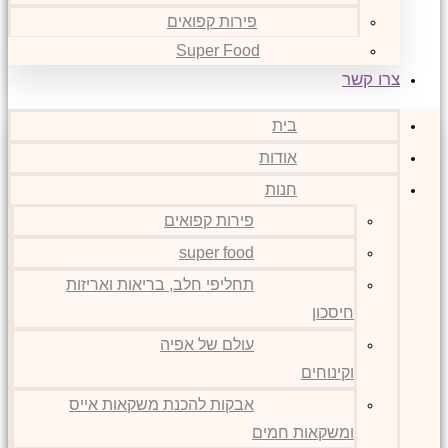
פירות קפואים
Super Food
צרו קשר
בית
אודות
חנות
פירות קפואים
super food
תחליפי חלב, בריאות ואריזות
חיסכון
עולם של אפיה
וקינוחים
אבקות להכנת משקאות אייס
ומשקאות חמים